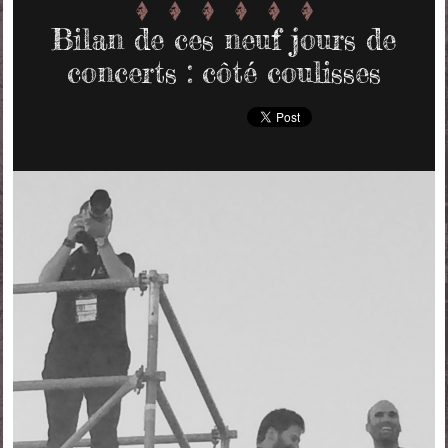
Bilan de ces neuf jours de
concerts : côté coulisses