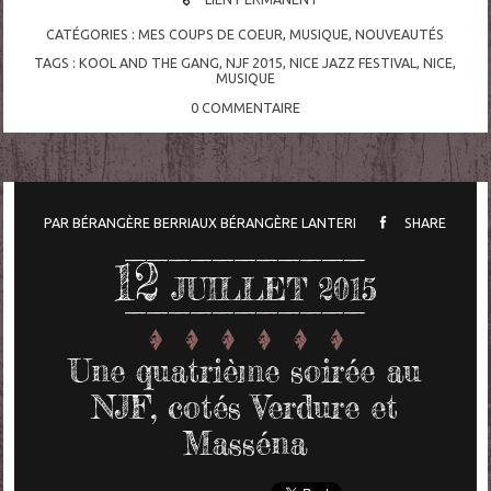
CATÉGORIES :
MES COUPS DE COEUR
,
MUSIQUE
,
NOUVEAUTÉS
TAGS :
KOOL AND THE GANG
,
NJF 2015
,
NICE JAZZ FESTIVAL
,
NICE
,
MUSIQUE
0
COMMENTAIRE
PAR
BÉRANGÈRE BERRIAUX
BÉRANGÈRE LANTERI
SHARE
12
JUILLET 2015
Une quatrième soirée au
NJF, cotés Verdure et
Masséna