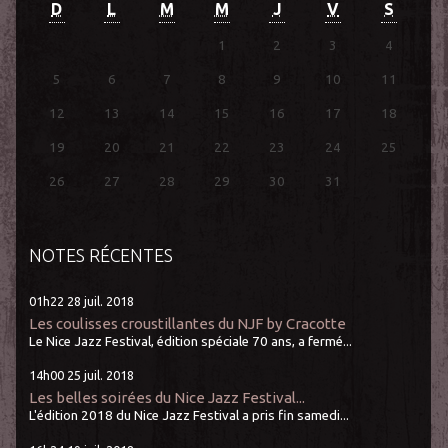
D
L
M
M
J
V
S
1
2
3
4
5
6
7
8
9
10
11
12
13
14
15
16
17
18
19
20
21
22
23
24
25
26
27
28
29
30
31
NOTES RÉCENTES
01h22
28
juil. 2018
Les coulisses croustillantes du NJF by Cracotte
Le Nice Jazz Festival, édition spéciale 70 ans, a fermé...
14h00
25
juil. 2018
Les belles soirées du Nice Jazz Festival...
L'édition 2018 du Nice Jazz Festival a pris fin samedi...