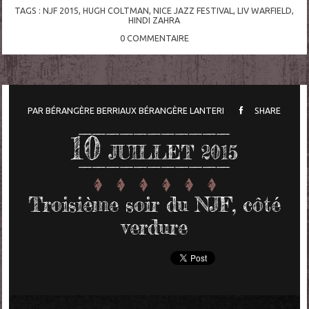
TAGS :
NJF 2015
,
HUGH COLTMAN
,
NICE JAZZ FESTIVAL
,
LIV WARFIELD
,
HINDI ZAHRA
0
COMMENTAIRE
PAR
BÉRANGÈRE BERRIAUX
BÉRANGÈRE LANTERI
SHARE
10
JUILLET 2015
Troisième soir du NJF, côté
verdure