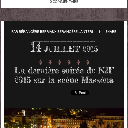
0
COMMENTAIRE
PAR
BÉRANGÈRE BERRIAUX
BÉRANGÈRE LANTERI
SHARE
14
JUILLET 2015
La dernière soirée du NJF
2015 sur la scène Masséna