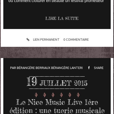
ou comment clôturer en beauté un festival prometteur
LIRE LA SUITE
LIEN PERMANENT
0
COMMENTAIRE
PAR
BÉRANGÈRE BERRIAUX
BÉRANGÈRE LANTERI
SHARE
19
JUILLET 2015
Le Nice Music Live 1ère
édition : une tuerie musicale