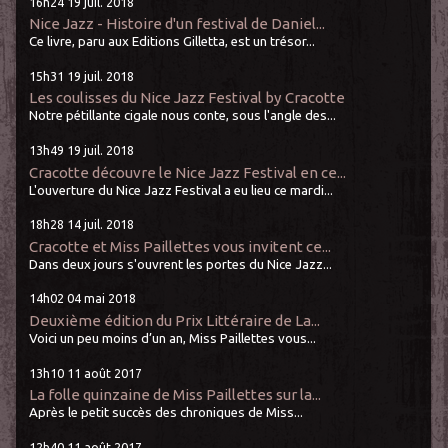
16h24
19
juil. 2018
Nice Jazz - Histoire d'un festival de Daniel...
Ce livre, paru aux Editions Gilletta, est un trésor...
15h31
19
juil. 2018
Les coulisses du Nice Jazz Festival by Cracotte
Notre pétillante cigale nous conte, sous l'angle des...
13h49
19
juil. 2018
Cracotte découvre le Nice Jazz Festival en ce...
L'ouverture du Nice Jazz Festival a eu lieu ce mardi...
18h28
14
juil. 2018
Cracotte et Miss Paillettes vous invitent ce...
Dans deux jours s'ouvrent les portes du Nice Jazz...
14h02
04
mai 2018
Deuxième édition du Prix Littéraire de La...
Voici un peu moins d’un an, Miss Paillettes vous...
13h10
11
août 2017
La folle quinzaine de Miss Paillettes sur la...
Après le petit succès des chroniques de Miss...
12h40
11
août 2017